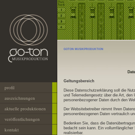
GOTON MUSIKPRODUKTION
Dat
Geltungsbereich
profil
Diese Datenschutzerklärung soll die Nu
und Telemediengesetz über die Art, de
auszeichnungen
personenbezogener Daten durch den Websi
aktuelle produktionen
Der Websitebetreiber nimmt Ihren Datens
personenbezogenen Daten vertraulich und
veröffentlichungen
Bedenken Sie, dass die Datenübertragung
bedacht sein kann. Ein vollumfänglicher 
kontakt
realisierbar.