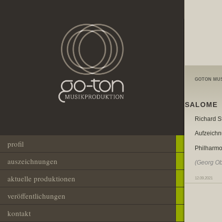
GOTON MU
SALOME
Richard S
Aufzeichn
profil
Philharmo
auszeichnungen
(Georg Ob
aktuelle produktionen
12.09.2021
veröffentlichungen
kontakt