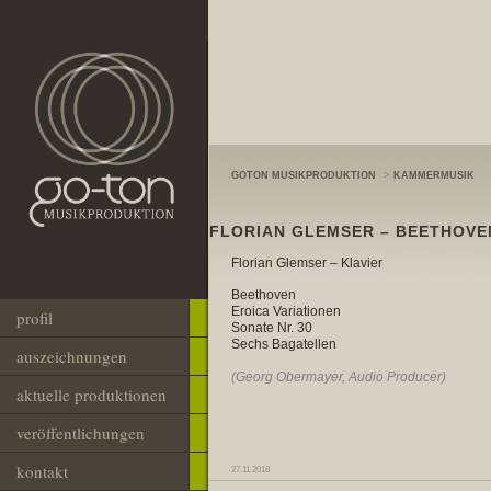
GOTON MUSIKPRODUKTION
>
KAMMERMUSIK
FLORIAN GLEMSER – BEETHOVE
Florian Glemser – Klavier
Beethoven
Eroica Variationen
profil
Sonate Nr. 30
Sechs Bagatellen
auszeichnungen
(Georg Obermayer, Audio Producer)
aktuelle produktionen
veröffentlichungen
kontakt
27.11.2018