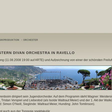
SIKPRODUKTION
>
ORCHESTER
STERN DIVAN ORCHESTRA IN RAVELLO
ng (11.08.2008 19:00 auf ARTE) und Aufzeichnung von einer der schönsten Freilu
renboim dirigiert sein Jugendorchester. Auf dem Programm steht Wagner: Meisters
 Tristan Vorspiel und Liebestod (als Isolde Waltraut Meier) und der 1. Akt der Walk
: Simon O’Neill, Sieglinde: Waltraut Meier, Hunding: John Tomlinson).
ist auch aus der Tonregie spektakulär.