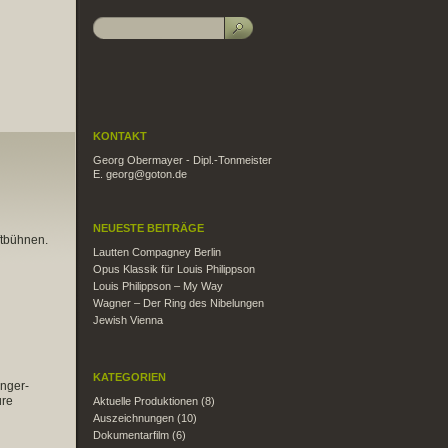
KONTAKT
Georg Obermayer - Dipl.-Tonmeister
E. georg@goton.de
NEUESTE BEITRÄGE
ftbühnen.
Lautten Compagney Berlin
Opus Klassik für Louis Philippson
Louis Philippson – My Way
Wagner – Der Ring des Nibelungen
Jewish Vienna
KATEGORIEN
inger-
üre
Aktuelle Produktionen
(8)
Auszeichnungen
(10)
Dokumentarfilm
(6)