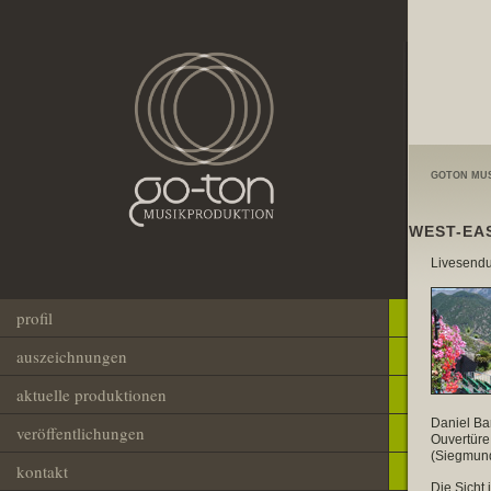
GOTON MU
WEST-EA
Livesendu
profil
auszeichnungen
aktuelle produktionen
Daniel Ba
veröffentlichungen
Ouvertüre,
(Siegmund
kontakt
Die Sicht 